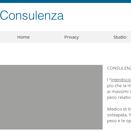
Consulenza
Home
Privacy
Studio
CONSULEN
l “
interdisci
più che la m
ai massimi 
peso relativ
Medico di b
osteapata, f
peso e le o